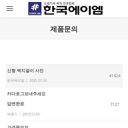
제품문의
You are here:
신형 벽지걸이 사진
41424
한국에이엠
|
2025.07.30
카다로그보내주세요
답변완료
7127
박종기
|
2010.12.01
가격문의요