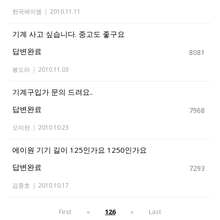
한국에이엠
|
2010.11.11
기계 사고 싶습니다. 중고도 좋구요
답변완료
8081
봉도라
|
2010.11.03
기계구입가 문의 드려요..
답변완료
7968
오미란
|
2010.10.23
에이원 기기 길이 125인가요 1250인가요
답변완료
7293
김종호
|
2010.10.17
First
«
126
»
Last