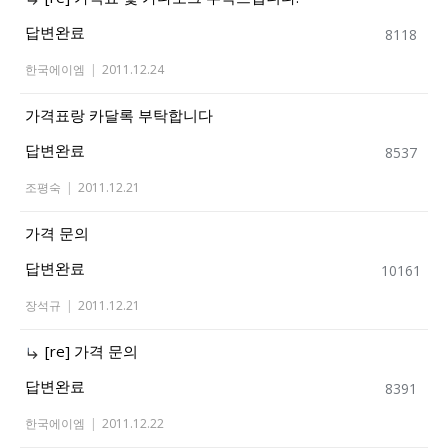
답변완료
8118
한국에이엠
|
2011.12.24
가격표랑 카달록 부탁합니다
답변완료
8537
조평숙
|
2011.12.21
가격 문의
답변완료
10161
장석규
|
2011.12.21
[re] 가격 문의
답변완료
8391
한국에이엠
|
2011.12.22