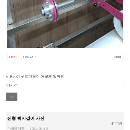
Like
0
Unlike
1
Print
«
Re:K1 셋트가격이 어떻게 될까요
K1가격
»
List
신형 벽지걸이 사진
41263
한국에이엠
|
2025.07.30