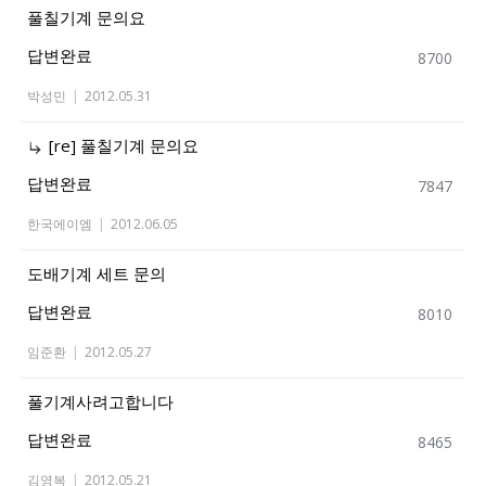
풀칠기계 문의요
답변완료
8700
박성민
|
2012.05.31
[re] 풀칠기계 문의요
답변완료
7847
한국에이엠
|
2012.06.05
도배기계 세트 문의
답변완료
8010
임준환
|
2012.05.27
풀기계사려고합니다
답변완료
8465
김영복
|
2012.05.21