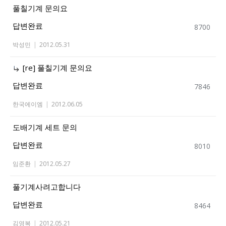
풀칠기계 문의요
답변완료
8700
박성민
|
2012.05.31
[re] 풀칠기계 문의요
답변완료
7846
한국에이엠
|
2012.06.05
도배기계 세트 문의
답변완료
8010
임준환
|
2012.05.27
풀기계사려고합니다
답변완료
8464
김영복
|
2012.05.21